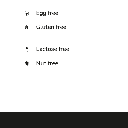
Egg free
Gluten free
Lactose free
Nut free