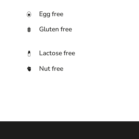
Egg free
Gluten free
Lactose free
Nut free